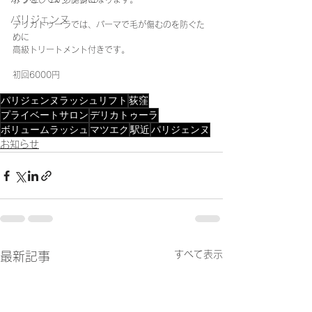
パリジェンヌ
デリカトゥーラでは、パーマで毛が傷むのを防ぐた
めに
高級トリートメント付きです。
初回6000円
パリジェンヌラッシュリフト
荻窪
プライベートサロン
デリカトゥーラ
ボリュームラッシュ
マツエク
駅近
パリジェンヌ
お知らせ
すべて表示
最新記事