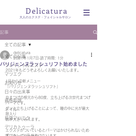
Delicatura
​大人のエクステ・フェイシャルサロン
記事
全ての記事
delicatura
全ての記事
2021年1月7日
読了時間: 1分
パリジェンヌラッシュリフト始めました
フェイシャルエステ
2021年もどうぞよろしくお願いいたします。
マツエク
1月からの新メニュー
お知らせ
「パリジェンヌラッシュリフト」
日々の出来事
自まつげの根元から80度、立ち上げる次世代まつげ
資格取得
パーマです。
グッと立ち上げることによって、瞳の中に光が最大
ネイル
限入り
荻窪マツエク
目が大きくみえます。
デリカトゥーラ
エクステがついているとパーマはかけられないため
ボリュームラッシュ
オフをしてから施術になります。