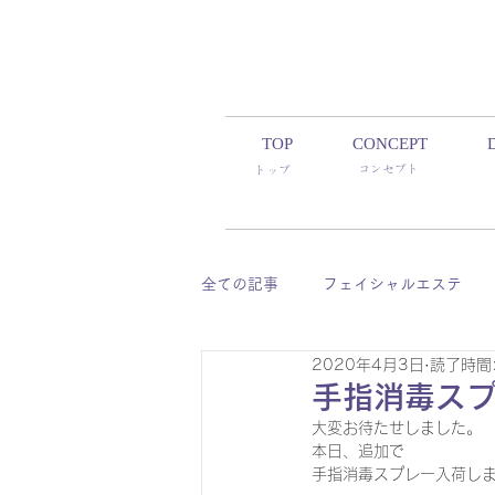
TOP
CONCEPT
コンセプト
​トップ
全ての記事
フェイシャルエステ
2020年4月3日
読了時間:
デリカトゥーラ
ボリュームラ
手指消毒ス
大変お待たせしました。
本日、追加で
手指消毒スプレー入荷し