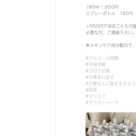
180ml 1,650円
スプレーボトル　160円
＋550円で送ることも可
必要な方、ご連絡下さい
※スキンケア成分配合で、
#アルコール除菌
#手指消毒
#コロナ対策
#在庫あります
#必要な人に届きますよう
#荻窪
#マツエク
#デリカトゥーラ