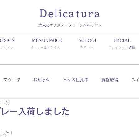
Delicatura
​大人のエクステ・フェイシャルサロン
DESIGN
MENU&PRICE
SCHOOL
FACIAL
スクール
メニュー&プライス
フェイシャル資格
デザイン
マツエク
お知らせ
日々の出来事
資格取得
ネ
 1分
ッシュ
パリジェンヌ
プレー入荷しました
ました！