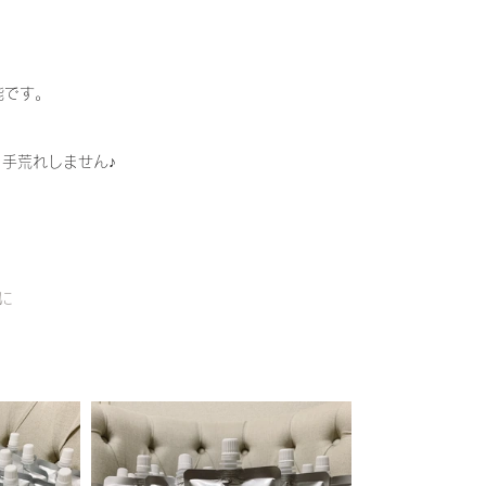
能です。
。
手荒れしません♪
に