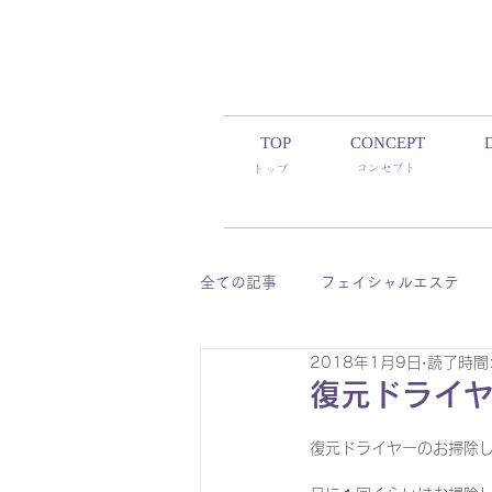
TOP
CONCEPT
コンセプト
​トップ
全ての記事
フェイシャルエステ
2018年1月9日
読了時間:
デリカトゥーラ
ボリュームラ
復元ドライ
復元ドライヤーのお掃除