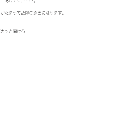
してあげてください。
リがたまって故障の原因になります。
パカッと開ける