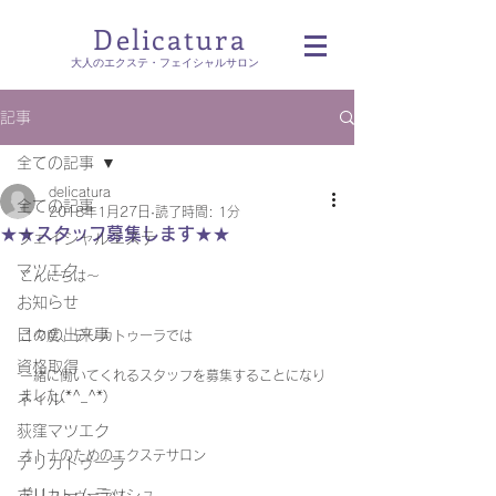
Delicatura
​大人のエクステ・フェイシャルサロン
記事
全ての記事
delicatura
全ての記事
2018年1月27日
読了時間: 1分
★★スタッフ募集します★★
フェイシャルエステ
マツエク
こんにちは～
お知らせ
日々の出来事
この度、デリカトゥーラでは
資格取得
一緒に働いてくれるスタッフを募集することになり
ました(*^_^*)
ネイル
荻窪マツエク
オトナのためのエクステサロン
デリカトゥーラ
ボリュームラッシュ
デリカトゥーラは