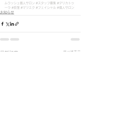
ムラッシュ個人サロン
#スタッフ募集
#デリカトゥ
ーラ
#荻窪
#マツエク
#フェイシャル
#個人サロン
お知らせ
すべて表示
最新記事