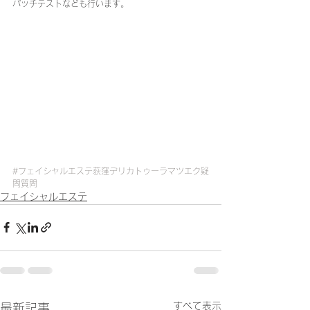
パッチテストなども行います。 
#フェイシャルエステ荻窪デリカトゥーラマツエク疑
問質問
フェイシャルエステ
すべて表示
最新記事