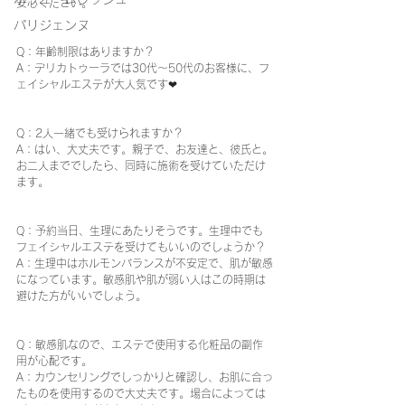
安心ください。
パリジェンヌ
Q：年齢制限はありますか？
A：デリカトゥーラでは30代～50代のお客様に、フ
ェイシャルエステが大人気です❤
Q：2人一緒でも受けられますか？
A：はい、大丈夫です。親子で、お友達と、彼氏と。
お二人まででしたら、同時に施術を受けていただけ
ます。
Q：予約当日、生理にあたりそうです。生理中でも
フェイシャルエステを受けてもいいのでしょうか？
A：生理中はホルモンバランスが不安定で、肌が敏感
になっています。敏感肌や肌が弱い人はこの時期は
避けた方がいいでしょう。
Q：敏感肌なので、エステで使用する化粧品の副作
用が心配です。
A：カウンセリングでしっかりと確認し、お肌に合っ
たものを使用するので大丈夫です。場合によっては