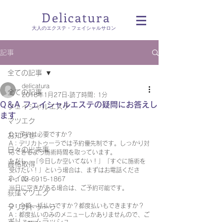
Delicatura
​大人のエクステ・フェイシャルサロン
記事
全ての記事
delicatura
全ての記事
2018年1月27日
読了時間: 1分
Q＆A フェイシャルエステの疑問にお答えし
フェイシャルエステ
ます
マツエク
Q：予約は必要ですか？
お知らせ
A：デリカトゥーラでは予約優先制です。しっかり対
日々の出来事
応できるよう施術時間を取っています。
ただし、「今日しか空いてない！」「すぐに施術を
資格取得
受けたい！」という場合は、まずはお電話くださ
ネイル
い。03-6915-1867
当日に空きがある場合は、ご予約可能です。
荻窪マツエク
Q：全額一括払いですか？都度払いもできますか？
デリカトゥーラ
A：都度払いのみのメニューしかありませんので、ご
ボリュームラッシュ