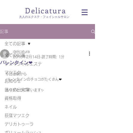
Delicatura
​大人のエクステ・フェイシャルサロン
記事
全ての記事
delicatura
全ての記事
2018年2月14日
読了時間: 1分
バレンタイン❤︎
フェイシャルエステ
マツエク
今日は朝から
バレンタインのチョコがたくさん❤︎
お知らせ
日々の出来事
ありがとうございます✨
資格取得
ネイル
荻窪マツエク
デリカトゥーラ
ボリュームラッシュ