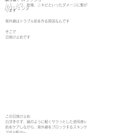
シミ、シワ、乾燥、ニキビといったダメージに繋が
パリジェンヌ
ります
紫外線はトラブル肌を作る原因なんです
そこで
日焼け止めです
この日焼け止め
白浮きせず、絹のように軽くサラっとした使用感✨
肌をケアしながら、紫外線をブロックするスキンケ
ア成分配合✨