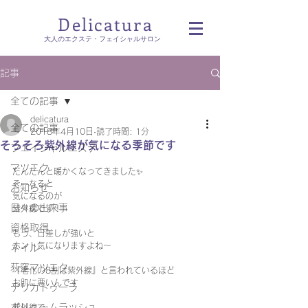
Delicatura
​大人のエクステ・フェイシャルサロン
記事
全ての記事
delicatura
全ての記事
2018年4月10日
読了時間: 1分
そろそろ紫外線が気になる季節です
フェイシャルエステ
マツエク
だんだんと暖かくなってきました✨
そーなると
お知らせ
気になるのが
日々の出来事
紫外線です！
資格取得
もう、日差しが強いと
ホント気になりますよね〜
ネイル
荻窪マツエク
『老化の8割は紫外線』と言われているほど
お肌に悪いんです
デリカトゥーラ
ボリュームラッシュ
紫外線で