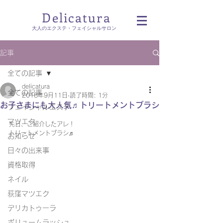
Delicatura
​大人のエクステ・フェイシャルサロン
記事
全ての記事
delicatura
全ての記事
2018年9月11日
読了時間: 1分
お子さまにも大人気♬トリートメントブラシ
フェイシャルエステ
マツエク
先日、ご紹介したアレ！
トリートメントブラシ♬
お知らせ
日々の出来事
資格取得
ネイル
荻窪マツエク
デリカトゥーラ
ボリュームラッシュ