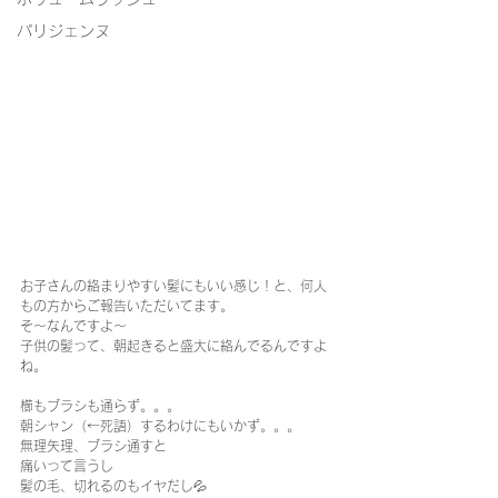
パリジェンヌ
お子さんの絡まりやすい髪にもいい感じ！と、何人
もの方からご報告いただいてます。
そ〜なんですよ〜
子供の髪って、朝起きると盛大に絡んでるんですよ
ね。
櫛もブラシも通らず。。。
朝シャン（←死語）するわけにもいかず。。。
無理矢理、ブラシ通すと
痛いって言うし
髪の毛、切れるのもイヤだし💦