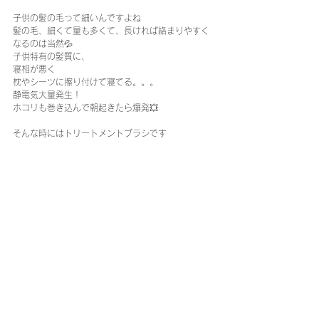
子供の髪の毛って細いんですよね
髪の毛、細くて量も多くて、長ければ絡まりやすく
なるのは当然💦
子供特有の髪質に、
寝相が悪く
枕やシーツに擦り付けて寝てる。。。
静電気大量発生！
ホコリも巻き込んで朝起きたら爆発💥
そんな時にはトリートメントブラシです