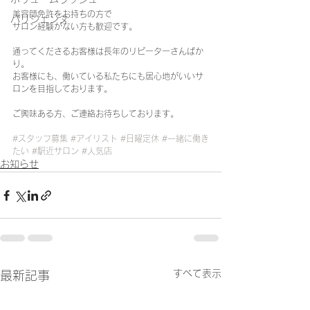
美容師免許をお持ちの方で
パリジェンヌ
サロン経験がない方も歓迎です。
通ってくださるお客様は長年のリピーターさんばか
り。
お客様にも、働いている私たちにも居心地がいいサ
ロンを目指しております。
ご興味ある方、ご連絡お待ちしております。
#スタッフ募集
#アイリスト
#日曜定休
#一緒に働き
たい
#駅近サロン
#人気店
お知らせ
すべて表示
最新記事