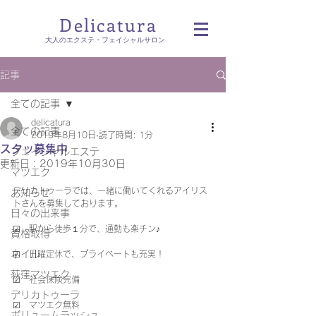
Delicatura
​大人のエクステ・フェイシャルサロン
記事
全ての記事
delicatura
全ての記事
2019年8月10日
読了時間: 1分
スタッ募集中
フェイシャルエステ
更新日：
2019年10月30日
マツエク
デリカトゥーラでは、一緒に働いてくれるアイリス
お知らせ
トさんを募集しております。
日々の出来事
☑　駅から徒歩１分で、通勤も楽チン♪
資格取得
ネイル
☑　日曜定休で、プライベートも充実！
荻窪マツエク
☑　社会保険完備
デリカトゥーラ
☑　マツエク無料
ボリュームラッシュ